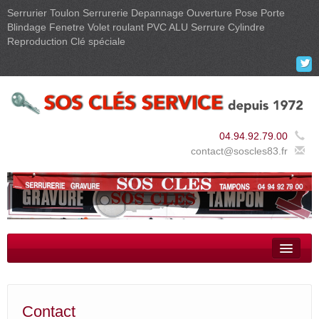
Serrurier Toulon Serrurerie Depannage Ouverture Pose Porte
Blindage Fenetre Volet roulant PVC ALU Serrure Cylindre
Reproduction Clé spéciale

04.94.92.79.00
contact@soscles83.fr
Clés simples – Clés spéciales – Clés protégées
Clés auto / moto a puce
Contact