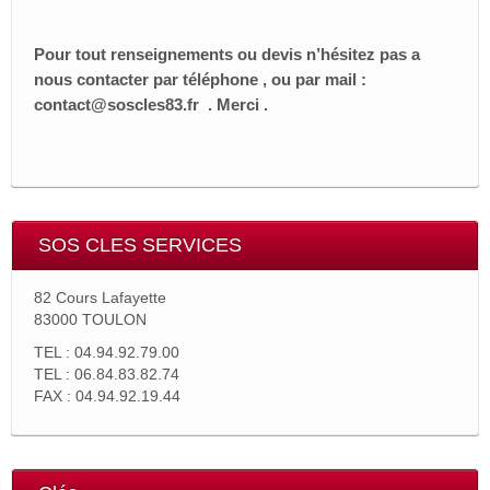
Serrures – Cylindres – Verrous – Cadenas
Pour tout renseignements ou devis n’hésitez pas a
Blocs portes – Portes blindées
nous contacter par téléphone , ou par mail :
contact@soscles83.fr . Merci .
Gravures publics – Professionnelles – Bijoux
Tampons manuels – automatiques – dateurs –
encreurs
Partenaires priviliégés
SOS CLES SERVICES
Contact
82 Cours Lafayette
83000 TOULON
TEL : 04.94.92.79.00
TEL : 06.84.83.82.74
FAX : 04.94.92.19.44