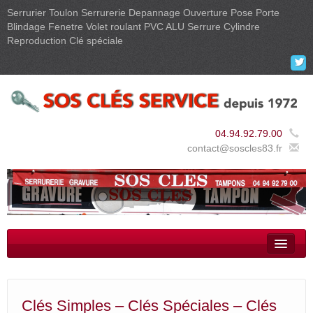
Serrurier Toulon Serrurerie Depannage Ouverture Pose Porte
Blindage Fenetre Volet roulant PVC ALU Serrure Cylindre
Reproduction Clé spéciale

04.94.92.79.00
contact@soscles83.fr
Clés simples – Clés spéciales – Clés protégées
Clés auto / moto a puce
Clés Simples – Clés Spéciales – Clés