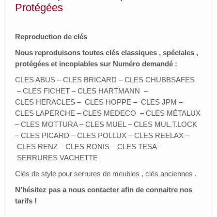
Protégées
Serrures – Cylindres – Verrous – Cadenas
Blocs portes – Portes blindées
Reproduction de clés
Gravures publics – Professionnelles – Bijoux
Nous reproduisons toutes clés classiques , spéciales ,
protégées et incopiables sur Numéro demandé :
Tampons manuels – automatiques – dateurs –
encreurs
CLES ABUS – CLES BRICARD – CLES CHUBBSAFES
– CLES FICHET – CLES HARTMANN –
Partenaires priviliégés
CLES HERACLES – CLES HOPPE – CLES JPM –
CLES LAPERCHE – CLES MEDECO – CLES MÉTALUX
Contact
– CLES MOTTURA – CLES MUEL – CLES MUL.T.LOCK
– CLES PICARD – CLES POLLUX – CLES REELAX –
CLES RENZ – CLES RONIS – CLES TESA –
SERRURES VACHETTE
Clés de style pour serrures de meubles , clés anciennes .
N’hésitez pas a nous contacter afin de connaitre nos
tarifs !